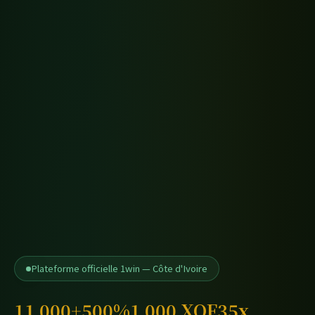
Plateforme officielle 1win — Côte d'Ivoire
11 000+
500%
1 000 XOF
35x