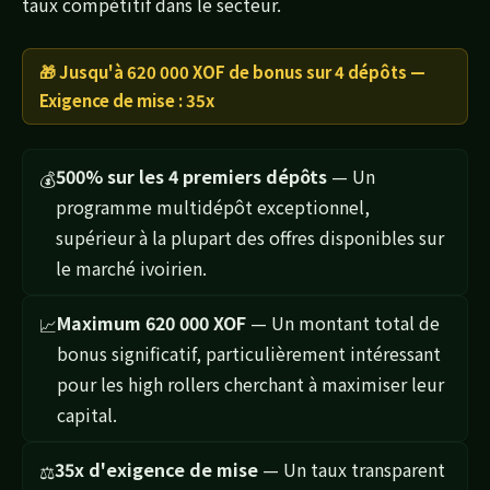
taux compétitif dans le secteur.
🎁 Jusqu'à 620 000 XOF de bonus sur 4 dépôts —
Exigence de mise : 35x
500% sur les 4 premiers dépôts
— Un
💰
programme multidépôt exceptionnel,
supérieur à la plupart des offres disponibles sur
le marché ivoirien.
Maximum 620 000 XOF
— Un montant total de
📈
bonus significatif, particulièrement intéressant
pour les high rollers cherchant à maximiser leur
capital.
35x d'exigence de mise
— Un taux transparent
⚖️